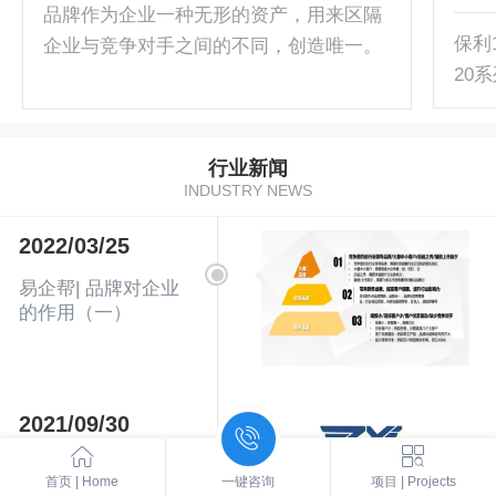
品牌作为企业一种无形的资产，用来区隔
保利
企业与竞争对手之间的不同，创造唯一。
20
在现今商业社会中，谁拥有了品牌，谁就
的不
拥有市场，谁拥有了强大的品牌，谁将成
为市场的主导者。要不要做品牌，无法一
行业新闻
概而论，不同的企业有不同的情况，用一
INDUSTRY NEWS
张图概括：当业务能够满足行业目标客户
需求之后，就可以大量BD（业务拓展）同
2022/03/25
类客户，最大化提高产品规模和收入。在
易企帮| 品牌对企业
这一阶段，精心制作品牌手册和标杆案例
的作用（一）
包装，增加销售人员BD，能够显著...
2021/09/30
客户产品品鉴2-保利
首页 | Home
一键咨询
项目 | Projects
110系列窄边系统窗